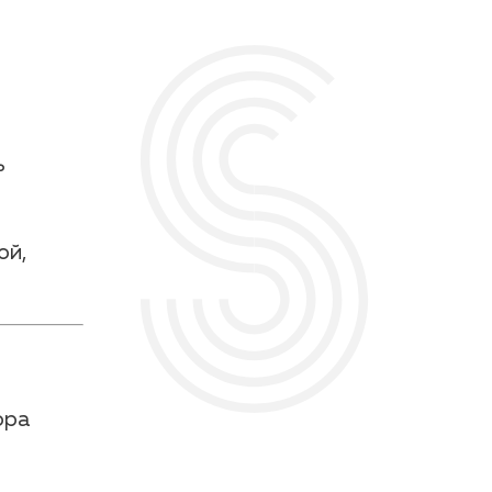
ь
ой,
ора