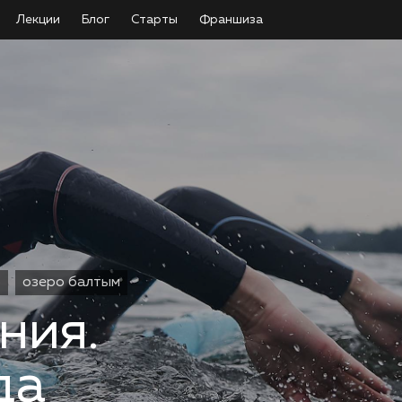
Лекции
Блог
Старты
Франшиза
р
озеро балтым
ния.
да