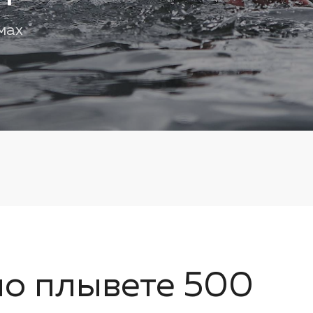
мах
но плывете 500